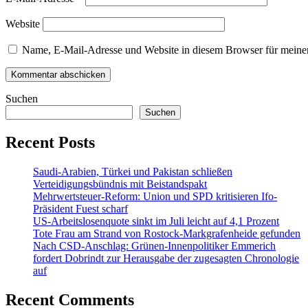
Website
Name, E-Mail-Adresse und Website in diesem Browser für meine
Suchen
Suchen
Recent Posts
Saudi-Arabien, Türkei und Pakistan schließen
Verteidigungsbündnis mit Beistandspakt
Mehrwertsteuer-Reform: Union und SPD kritisieren Ifo-
Präsident Fuest scharf
US-Arbeitslosenquote sinkt im Juli leicht auf 4,1 Prozent
Tote Frau am Strand von Rostock-Markgrafenheide gefunden
Nach CSD-Anschlag: Grünen-Innenpolitiker Emmerich
fordert Dobrindt zur Herausgabe der zugesagten Chronologie
auf
Recent Comments