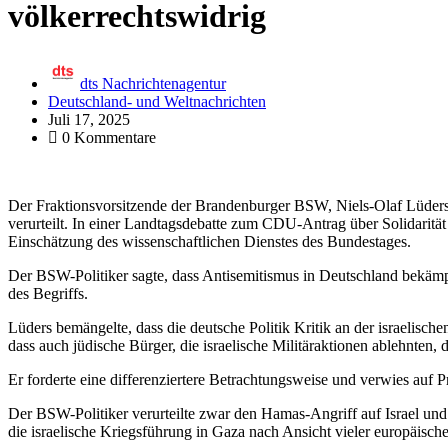
völkerrechtswidrig
dts Nachrichtenagentur
Deutschland- und Weltnachrichten
Juli 17, 2025
0 Kommentare
Der Fraktionsvorsitzende der Brandenburger BSW, Niels-Olaf Lüders, h
verurteilt. In einer Landtagsdebatte zum CDU-Antrag über Solidaritä
Einschätzung des wissenschaftlichen Dienstes des Bundestages.
Der BSW-Politiker sagte, dass Antisemitismus in Deutschland bekäm
des Begriffs.
Lüders bemängelte, dass die deutsche Politik Kritik an der israelische
dass auch jüdische Bürger, die israelische Militäraktionen ablehnten, 
Er forderte eine differenziertere Betrachtungsweise und verwies auf P
Der BSW-Politiker verurteilte zwar den Hamas-Angriff auf Israel und b
die israelische Kriegsführung in Gaza nach Ansicht vieler europäisch