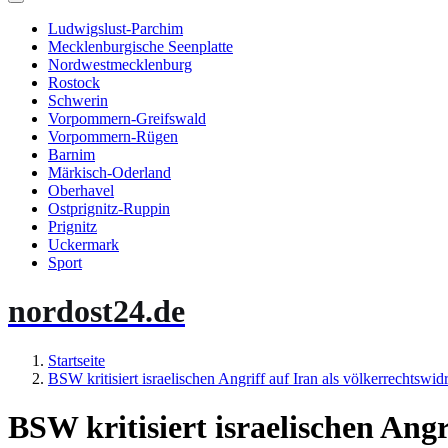
Ludwigslust-Parchim
Mecklenburgische Seenplatte
Nordwestmecklenburg
Rostock
Schwerin
Vorpommern-Greifswald
Vorpommern-Rügen
Barnim
Märkisch-Oderland
Oberhavel
Ostprignitz-Ruppin
Prignitz
Uckermark
Sport
nordost24.de
Startseite
BSW kritisiert israelischen Angriff auf Iran als völkerrechtswid
BSW kritisiert israelischen Angri