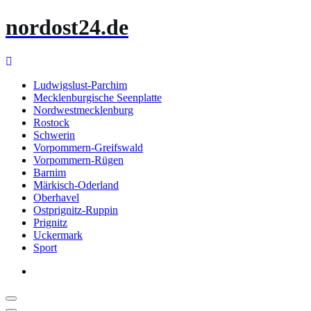
Zum
nordost24.de
Inhalt
springen
Ludwigslust-Parchim
Mecklenburgische Seenplatte
Nordwestmecklenburg
Rostock
Schwerin
Vorpommern-Greifswald
Vorpommern-Rügen
Barnim
Märkisch-Oderland
Oberhavel
Ostprignitz-Ruppin
Prignitz
Uckermark
Sport