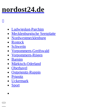
Zum
nordost24.de
Inhalt
springen
Ludwigslust-Parchim
Mecklenburgische Seenplatte
Nordwestmecklenburg
Rostock
Schwerin
Vorpommern-Greifswald
Vorpommern-Rügen
Barnim
Märkisch-Oderland
Oberhavel
Ostprignitz-Ruppin
Prignitz
Uckermark
Sport