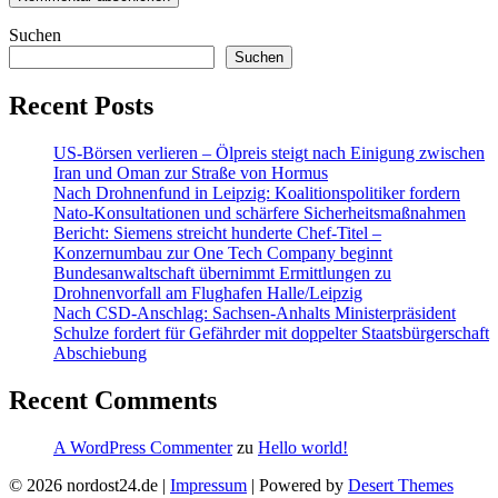
Suchen
Suchen
Recent Posts
US-Börsen verlieren – Ölpreis steigt nach Einigung zwischen
Iran und Oman zur Straße von Hormus
Nach Drohnenfund in Leipzig: Koalitionspolitiker fordern
Nato-Konsultationen und schärfere Sicherheitsmaßnahmen
Bericht: Siemens streicht hunderte Chef-Titel –
Konzernumbau zur One Tech Company beginnt
Bundesanwaltschaft übernimmt Ermittlungen zu
Drohnenvorfall am Flughafen Halle/Leipzig
Nach CSD-Anschlag: Sachsen-Anhalts Ministerpräsident
Schulze fordert für Gefährder mit doppelter Staatsbürgerschaft
Abschiebung
Recent Comments
A WordPress Commenter
zu
Hello world!
© 2026 nordost24.de |
Impressum
| Powered by
Desert Themes