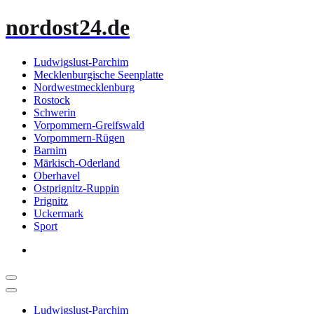
Zum
nordost24.de
Inhalt
springen
Ludwigslust-Parchim
Mecklenburgische Seenplatte
Nordwestmecklenburg
Rostock
Schwerin
Vorpommern-Greifswald
Vorpommern-Rügen
Barnim
Märkisch-Oderland
Oberhavel
Ostprignitz-Ruppin
Prignitz
Uckermark
Sport
Ludwigslust-Parchim