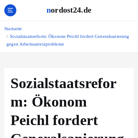
Z
nordost24.de
u
m
I
Startseite
n
Sozialstaatsreform: Ökonom Peichl fordert Generalsanierung
h
gegen Arbeitsanreizprobleme
a
l
t
s
p
Sozialstaatsrefor
r
i
n
m: Ökonom
g
e
Peichl fordert
n