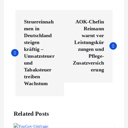
B
Steuereinnah
AOK-Chefin
e
men in
Reimann
Deutschland
warnt vor
i
steigen
Leistungskür
kräftig –
zungen und
t
Umsatzsteuer
Pflege-
und
Zusatzversich
r
Tabaksteuer
erung
treiben
a
Wachstum
g
s
Related Posts