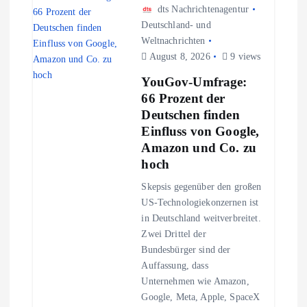
n
dts Nachrichtenagentur
a
Deutschland- und
Weltnachrichten
August 8, 2026
9 views
v
YouGov-Umfrage:
i
66 Prozent der
Deutschen finden
g
Einfluss von Google,
Amazon und Co. zu
a
hoch
Skepsis gegenüber den großen
t
US-Technologiekonzernen ist
in Deutschland weitverbreitet.
i
Zwei Drittel der
Bundesbürger sind der
o
Auffassung, dass
Unternehmen wie Amazon,
n
Google, Meta, Apple, SpaceX