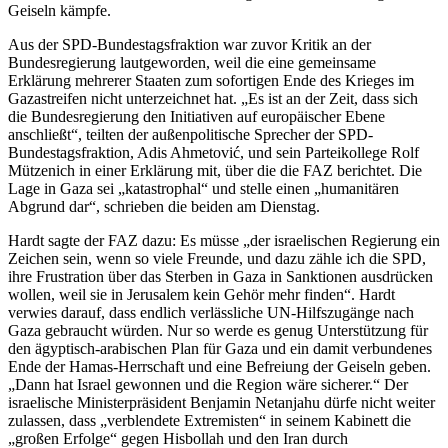
Geiseln kämpfe.
Aus der SPD-Bundestagsfraktion war zuvor Kritik an der
Bundesregierung lautgeworden, weil die eine gemeinsame
Erklärung mehrerer Staaten zum sofortigen Ende des Krieges im
Gazastreifen nicht unterzeichnet hat. „Es ist an der Zeit, dass sich
die Bundesregierung den Initiativen auf europäischer Ebene
anschließt“, teilten der außenpolitische Sprecher der SPD-
Bundestagsfraktion, Adis Ahmetović, und sein Parteikollege Rolf
Mützenich in einer Erklärung mit, über die die FAZ berichtet. Die
Lage in Gaza sei „katastrophal“ und stelle einen „humanitären
Abgrund dar“, schrieben die beiden am Dienstag.
Hardt sagte der FAZ dazu: Es müsse „der israelischen Regierung ein
Zeichen sein, wenn so viele Freunde, und dazu zähle ich die SPD,
ihre Frustration über das Sterben in Gaza in Sanktionen ausdrücken
wollen, weil sie in Jerusalem kein Gehör mehr finden“. Hardt
verwies darauf, dass endlich verlässliche UN-Hilfszugänge nach
Gaza gebraucht würden. Nur so werde es genug Unterstützung für
den ägyptisch-arabischen Plan für Gaza und ein damit verbundenes
Ende der Hamas-Herrschaft und eine Befreiung der Geiseln geben.
„Dann hat Israel gewonnen und die Region wäre sicherer.“ Der
israelische Ministerpräsident Benjamin Netanjahu dürfe nicht weiter
zulassen, dass „verblendete Extremisten“ in seinem Kabinett die
„großen Erfolge“ gegen Hisbollah und den Iran durch