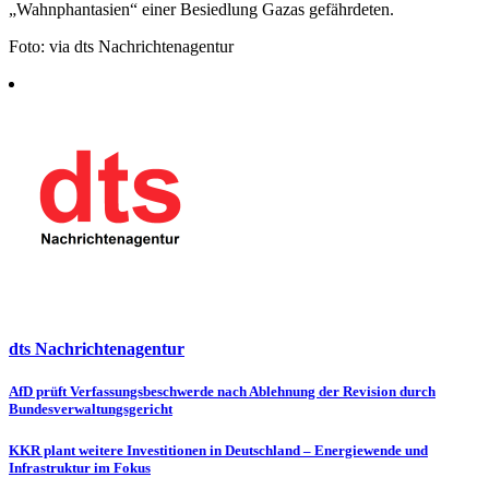
„Wahnphantasien“ einer Besiedlung Gazas gefährdeten.
Foto: via dts Nachrichtenagentur
dts Nachrichtenagentur
Beitragsnavigation
AfD prüft Verfassungsbeschwerde nach Ablehnung der Revision durch
Bundesverwaltungsgericht
KKR plant weitere Investitionen in Deutschland – Energiewende und
Infrastruktur im Fokus