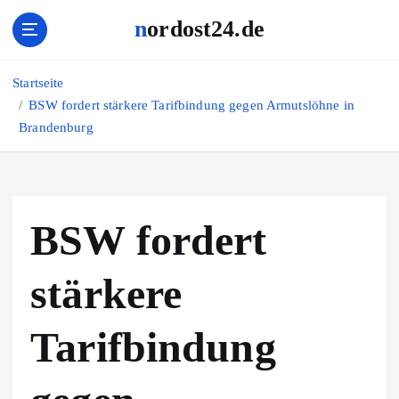
Z
nordost24.de
u
m
I
Startseite
n
BSW fordert stärkere Tarifbindung gegen Armutslöhne in
h
Brandenburg
a
l
t
s
p
BSW fordert
r
i
n
stärkere
g
e
Tarifbindung
n