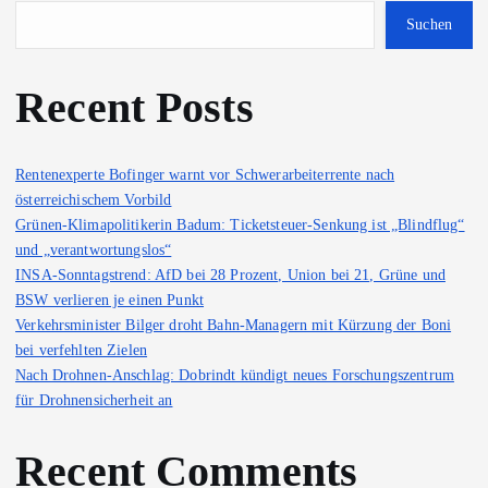
Suchen
Recent Posts
Rentenexperte Bofinger warnt vor Schwerarbeiterrente nach
österreichischem Vorbild
Grünen-Klimapolitikerin Badum: Ticketsteuer-Senkung ist „Blindflug“
und „verantwortungslos“
INSA-Sonntagstrend: AfD bei 28 Prozent, Union bei 21, Grüne und
BSW verlieren je einen Punkt
Verkehrsminister Bilger droht Bahn-Managern mit Kürzung der Boni
bei verfehlten Zielen
Nach Drohnen-Anschlag: Dobrindt kündigt neues Forschungszentrum
für Drohnensicherheit an
Recent Comments