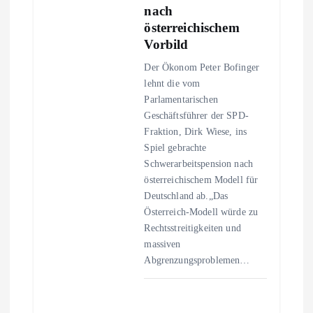
nach
g
österreichischem
Vorbild
a
Der Ökonom Peter Bofinger
lehnt die vom
t
Parlamentarischen
Geschäftsführer der SPD-
i
Fraktion, Dirk Wiese, ins
Spiel gebrachte
o
Schwerarbeitspension nach
österreichischem Modell für
n
Deutschland ab.„Das
Österreich-Modell würde zu
Rechtsstreitigkeiten und
massiven
Abgrenzungsproblemen…