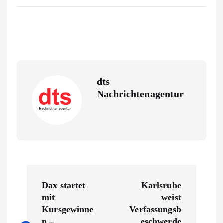
dts
Nachrichtenagentur
B
Dax startet
Karlsruhe
e
mit
weist
Kursgewinne
Verfassungsb
n –
eschwerde