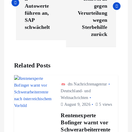
i
Autowerte
gegen
t
führen an,
Verurteilung
SAP
wegen
r
schwächelt
Sterbehilfe
zurück
a
g
Related Posts
s
n
dts Nachrichtenagentur
Deutschland- und
Weltnachrichten
a
August 9, 2026
5 views
v
Rentenexperte
Bofinger warnt vor
i
Schwerarbeiterrente