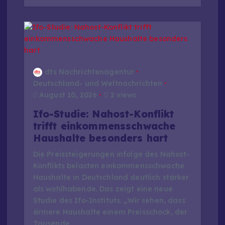
dts Nachrichtenagentur
Deutschland- und Weltnachrichten
August 10, 2026
2 views
Ifo-Studie: Nahost-Konflikt
trifft einkommensschwache
Haushalte besonders hart
Die Preissteigerungen infolge des Nahost-
Konflikts belasten einkommensschwache
Haushalte in Deutschland deutlich stärker
als wohlhabende. Das zeigt eine neue
Studie des Ifo-Instituts. „Wir sehen, dass
ärmere Haushalte einem Preisschock, der
Tausende…