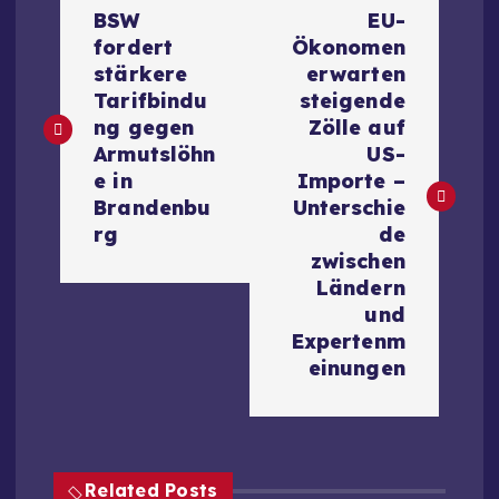
B
BSW
EU-
e
fordert
Ökonomen
stärkere
erwarten
i
Tarifbindu
steigende
ng gegen
Zölle auf
t
Armutslöhn
US-
e in
Importe –
r
Brandenbu
Unterschie
rg
de
a
zwischen
Ländern
g
und
Expertenm
s
einungen
n
a
Related Posts