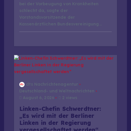
i
bei der Vorbeugung von Krankheiten
schlecht da, sagte der
o
Vorstandsvorsitzende der
Kassenärztlichen Bundesvereinigung…
n
dts Nachrichtenagentur
Deutschland- und Weltnachrichten
August 6, 2026
2 views
Linken-Chefin Schwerdtner:
„Es wird mit der Berliner
Linken in der Regierung
vergesellschaftet werden“