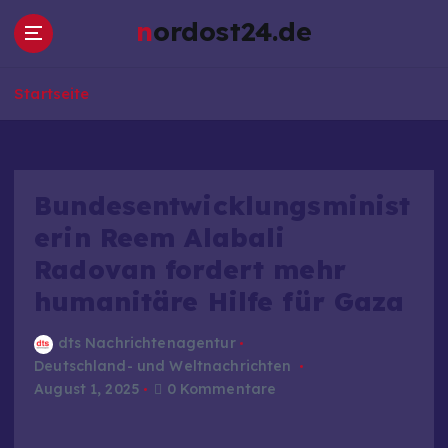
Z
nordost24.de
u
m
I
Startseite
n
h
a
l
t
Bundesentwicklungsminist
s
erin Reem Alabali
p
Radovan fordert mehr
r
i
humanitäre Hilfe für Gaza
n
g
dts Nachrichtenagentur
e
Deutschland- und Weltnachrichten
n
August 1, 2025
0 Kommentare