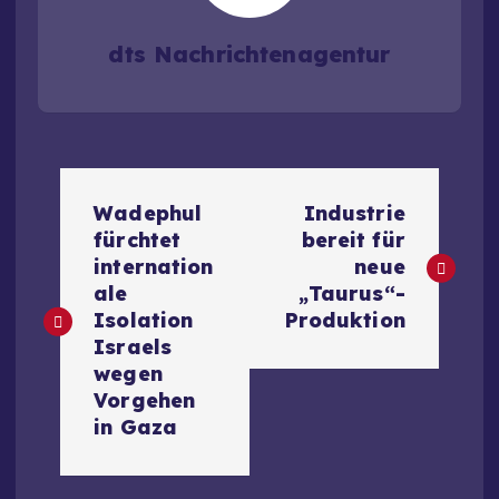
dts Nachrichtenagentur
B
Wadephul
Industrie
e
fürchtet
bereit für
internation
neue
i
ale
„Taurus“-
Isolation
Produktion
t
Israels
wegen
r
Vorgehen
in Gaza
a