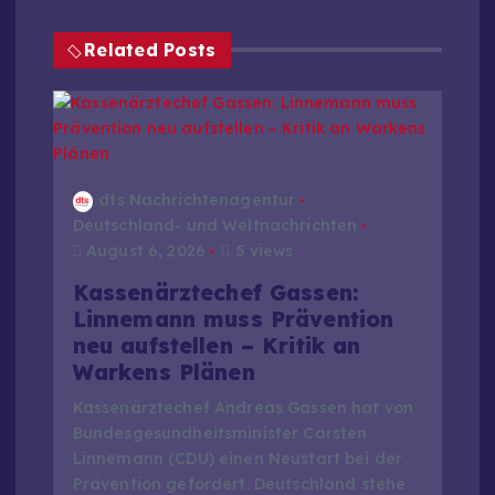
g
Related Posts
s
n
a
dts Nachrichtenagentur
v
Deutschland- und Weltnachrichten
August 6, 2026
5 views
i
Kassenärztechef Gassen:
Linnemann muss Prävention
g
neu aufstellen – Kritik an
Warkens Plänen
a
Kassenärztechef Andreas Gassen hat von
Bundesgesundheitsminister Carsten
t
Linnemann (CDU) einen Neustart bei der
Prävention gefordert. Deutschland stehe