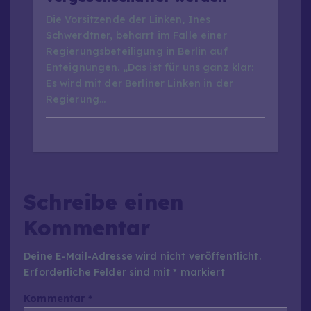
Die Vorsitzende der Linken, Ines
Schwerdtner, beharrt im Falle einer
Regierungsbeteiligung in Berlin auf
Enteignungen. „Das ist für uns ganz klar:
Es wird mit der Berliner Linken in der
Regierung…
Schreibe einen
Kommentar
Deine E-Mail-Adresse wird nicht veröffentlicht.
Erforderliche Felder sind mit
*
markiert
Kommentar
*