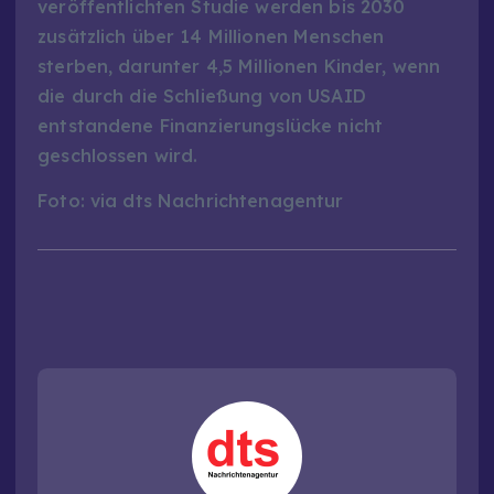
veröffentlichten Studie werden bis 2030
zusätzlich über 14 Millionen Menschen
sterben, darunter 4,5 Millionen Kinder, wenn
die durch die Schließung von USAID
entstandene Finanzierungslücke nicht
geschlossen wird.
Foto: via dts Nachrichtenagentur