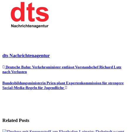
dts Nachrichtenagentur
Beitragsnavigation
Deutsche Bahn: Verkehrsminister entlässt Vorstandschef Richard Lutz
nach Verlusten
Bundesbildungsministerin Prien plant Expertenkommission für strengere
Social-Media-Regeln für Jugendliche
Related Posts