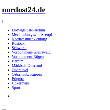
Zum
nordost24.de
Inhalt
springen
Ludwigslust-Parchim
Mecklenburgische Seenplatte
Nordwestmecklenburg
Rostock
Schwerin
Vorpommern-Greifswald
Vorpommern-Rügen
Barnim
Märkisch-Oderland
Oberhavel
Ostprignitz-Ruppin
Prignitz
Uckermark
Sport