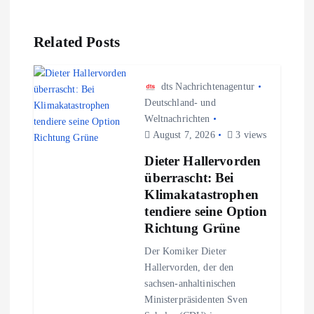
g
Related Posts
s
n
dts Nachrichtenagentur
Deutschland- und
Weltnachrichten
a
August 7, 2026
3 views
v
Dieter Hallervorden
überrascht: Bei
i
Klimakatastrophen
tendiere seine Option
g
Richtung Grüne
Der Komiker Dieter
a
Hallervorden, der den
sachsen-anhaltinischen
t
Ministerpräsidenten Sven