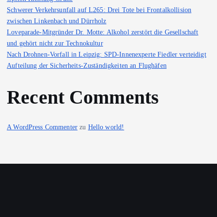
Schwerer Verkehrsunfall auf L265: Drei Tote bei Frontalkollision
zwischen Linkenbach und Dürrholz
Loveparade-Mitgründer Dr. Motte: Alkohol zerstört die Gesellschaft
und gehört nicht zur Technokultur
Nach Drohnen-Vorfall in Leipzig: SPD-Innenexperte Fiedler verteidigt
Aufteilung der Sicherheits-Zuständigkeiten an Flughäfen
Recent Comments
A WordPress Commenter
zu
Hello world!