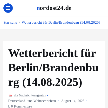
Z
nordost24.de
u
m
I
Startseite
Wetterbericht für Berlin/Brandenburg (14.08.2025)
n
h
a
l
t
Wetterbericht für
s
p
Berlin/Brandenbu
r
i
n
rg (14.08.2025)
g
e
n
dts Nachrichtenagentur
Deutschland- und Weltnachrichten
August 14, 2025
0 Kommentare