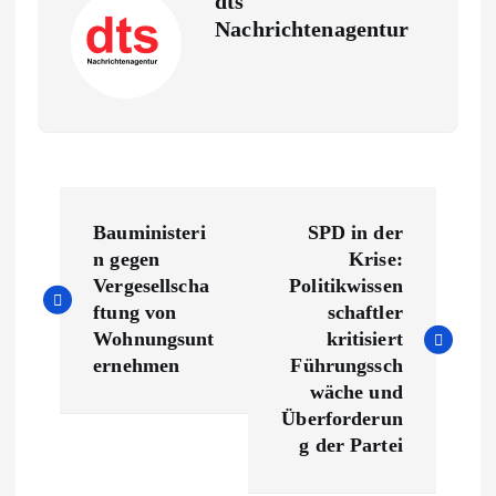
dts
Nachrichtenagentur
B
Bauministeri
SPD in der
e
n gegen
Krise:
Vergesellscha
Politikwissen
i
ftung von
schaftler
Wohnungsunt
kritisiert
t
ernehmen
Führungssch
wäche und
r
Überforderun
g der Partei
a