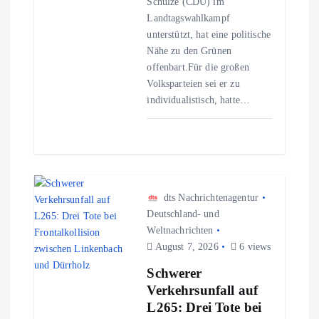
Schulze (CDU) im
i
Landtagswahlkampf
unterstützt, hat eine politische
o
Nähe zu den Grünen
offenbart.Für die großen
n
Volksparteien sei er zu
individualistisch, hatte…
dts Nachrichtenagentur
Deutschland- und
Weltnachrichten
August 7, 2026
6 views
Schwerer
Verkehrsunfall auf
L265: Drei Tote bei