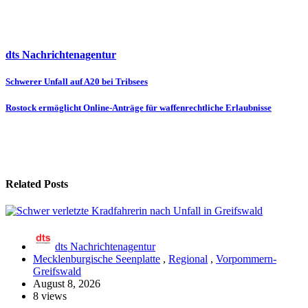
dts Nachrichtenagentur
Beitragsnavigation
Schwerer Unfall auf A20 bei Tribsees
Rostock ermöglicht Online-Anträge für waffenrechtliche Erlaubnisse
Related Posts
dts Nachrichtenagentur
Mecklenburgische Seenplatte
,
Regional
,
Vorpommern-
Greifswald
August 8, 2026
8 views