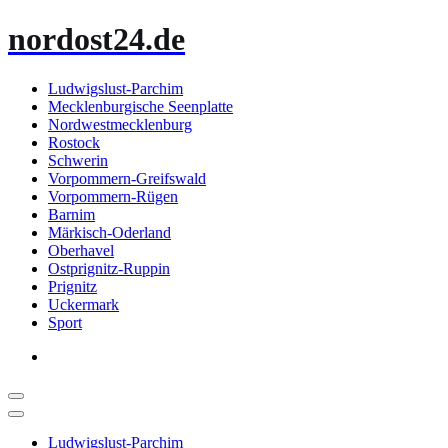
Zum
nordost24.de
Inhalt
springen
Ludwigslust-Parchim
Mecklenburgische Seenplatte
Nordwestmecklenburg
Rostock
Schwerin
Vorpommern-Greifswald
Vorpommern-Rügen
Barnim
Märkisch-Oderland
Oberhavel
Ostprignitz-Ruppin
Prignitz
Uckermark
Sport
Ludwigslust-Parchim