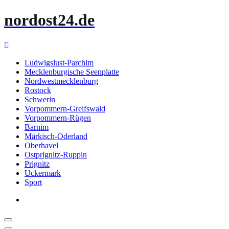
Zum
nordost24.de
Inhalt
springen
Ludwigslust-Parchim
Mecklenburgische Seenplatte
Nordwestmecklenburg
Rostock
Schwerin
Vorpommern-Greifswald
Vorpommern-Rügen
Barnim
Märkisch-Oderland
Oberhavel
Ostprignitz-Ruppin
Prignitz
Uckermark
Sport