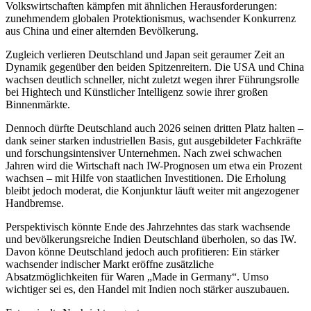
Volkswirtschaften kämpfen mit ähnlichen Herausforderungen:
zunehmendem globalen Protektionismus, wachsender Konkurrenz
aus China und einer alternden Bevölkerung.
Zugleich verlieren Deutschland und Japan seit geraumer Zeit an
Dynamik gegenüber den beiden Spitzenreitern. Die USA und China
wachsen deutlich schneller, nicht zuletzt wegen ihrer Führungsrolle
bei Hightech und Künstlicher Intelligenz sowie ihrer großen
Binnenmärkte.
Dennoch dürfte Deutschland auch 2026 seinen dritten Platz halten –
dank seiner starken industriellen Basis, gut ausgebildeter Fachkräfte
und forschungsintensiver Unternehmen. Nach zwei schwachen
Jahren wird die Wirtschaft nach IW-Prognosen um etwa ein Prozent
wachsen – mit Hilfe von staatlichen Investitionen. Die Erholung
bleibt jedoch moderat, die Konjunktur läuft weiter mit angezogener
Handbremse.
Perspektivisch könnte Ende des Jahrzehntes das stark wachsende
und bevölkerungsreiche Indien Deutschland überholen, so das IW.
Davon könne Deutschland jedoch auch profitieren: Ein stärker
wachsender indischer Markt eröffne zusätzliche
Absatzmöglichkeiten für Waren „Made in Germany“. Umso
wichtiger sei es, den Handel mit Indien noch stärker auszubauen.