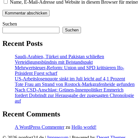
Name, E-Mail-Adresse und Website in diesem Browser für meine
Suchen
Suchen
Recent Posts
Saudi-Arabien, Türkei und Pakistan schließen
Verteidigungsbündnis mit Beistandspakt
Mehrwertsteuer-Reform: Union und SPD kritisieren Ifo-
Präsident Fuest scharf
US-Arbeitslosenquote sinkt im Juli leicht auf 4,1 Prozent
Tote Frau am Strand von Rostock-Markgrafenheide gefunden
Nach CSD-Anschlag: Grünen-Innenpolitiker Emmerich
fordert Dobrindt zur Herausgabe der zugesagten Chronologie
auf
Recent Comments
A WordPress Commenter
zu
Hello world!
© 2026 nordost24.de |
Impressum
| Powered by
Desert Themes