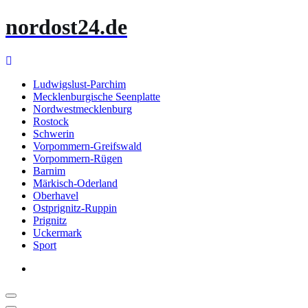
Zum
nordost24.de
Inhalt
springen
Ludwigslust-Parchim
Mecklenburgische Seenplatte
Nordwestmecklenburg
Rostock
Schwerin
Vorpommern-Greifswald
Vorpommern-Rügen
Barnim
Märkisch-Oderland
Oberhavel
Ostprignitz-Ruppin
Prignitz
Uckermark
Sport