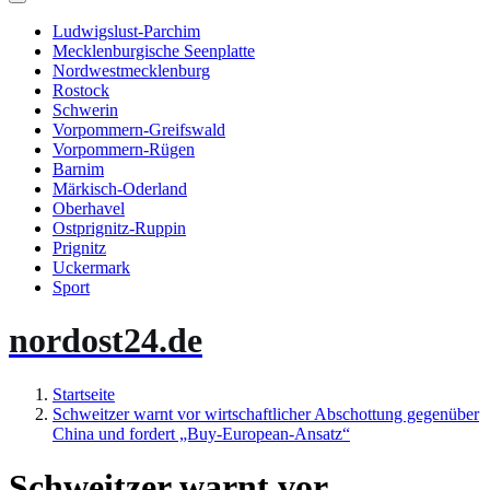
Ludwigslust-Parchim
Mecklenburgische Seenplatte
Nordwestmecklenburg
Rostock
Schwerin
Vorpommern-Greifswald
Vorpommern-Rügen
Barnim
Märkisch-Oderland
Oberhavel
Ostprignitz-Ruppin
Prignitz
Uckermark
Sport
nordost24.de
Startseite
Schweitzer warnt vor wirtschaftlicher Abschottung gegenüber
China und fordert „Buy-European-Ansatz“
Schweitzer warnt vor