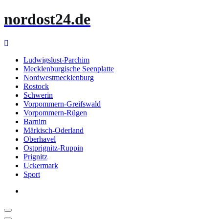
Zum
nordost24.de
Inhalt
springen
Ludwigslust-Parchim
Mecklenburgische Seenplatte
Nordwestmecklenburg
Rostock
Schwerin
Vorpommern-Greifswald
Vorpommern-Rügen
Barnim
Märkisch-Oderland
Oberhavel
Ostprignitz-Ruppin
Prignitz
Uckermark
Sport