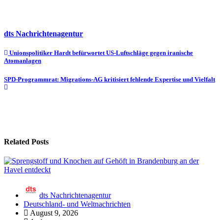
dts Nachrichtenagentur
Beitragsnavigation
Unionspolitiker Hardt befürwortet US-Luftschläge gegen iranische
Atomanlagen
SPD-Programmrat: Migrations-AG kritisiert fehlende Expertise und Vielfalt
Related Posts
dts Nachrichtenagentur
Deutschland- und Weltnachrichten
August 9, 2026