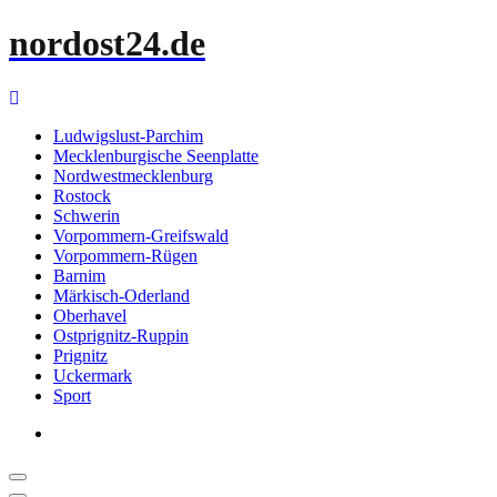
Zum
nordost24.de
Inhalt
springen
Ludwigslust-Parchim
Mecklenburgische Seenplatte
Nordwestmecklenburg
Rostock
Schwerin
Vorpommern-Greifswald
Vorpommern-Rügen
Barnim
Märkisch-Oderland
Oberhavel
Ostprignitz-Ruppin
Prignitz
Uckermark
Sport