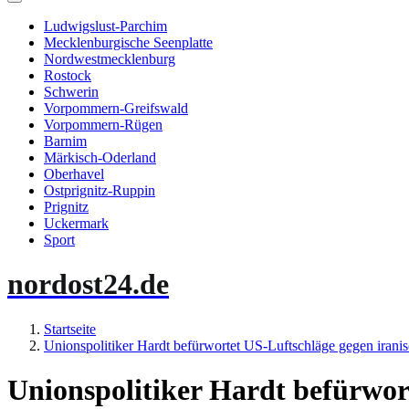
Ludwigslust-Parchim
Mecklenburgische Seenplatte
Nordwestmecklenburg
Rostock
Schwerin
Vorpommern-Greifswald
Vorpommern-Rügen
Barnim
Märkisch-Oderland
Oberhavel
Ostprignitz-Ruppin
Prignitz
Uckermark
Sport
nordost24.de
Startseite
Unionspolitiker Hardt befürwortet US-Luftschläge gegen iran
Unionspolitiker Hardt befürwor