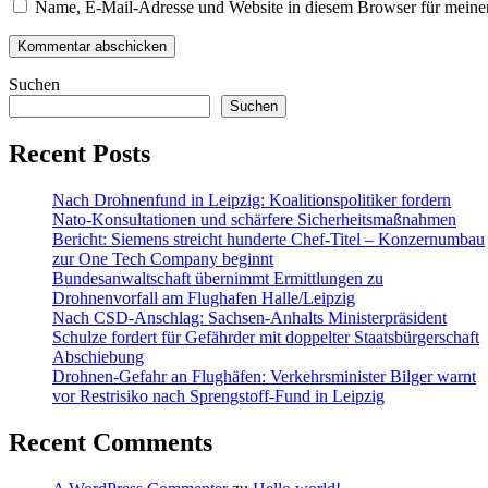
Name, E-Mail-Adresse und Website in diesem Browser für meine
Suchen
Suchen
Recent Posts
Nach Drohnenfund in Leipzig: Koalitionspolitiker fordern
Nato-Konsultationen und schärfere Sicherheitsmaßnahmen
Bericht: Siemens streicht hunderte Chef-Titel – Konzernumbau
zur One Tech Company beginnt
Bundesanwaltschaft übernimmt Ermittlungen zu
Drohnenvorfall am Flughafen Halle/Leipzig
Nach CSD-Anschlag: Sachsen-Anhalts Ministerpräsident
Schulze fordert für Gefährder mit doppelter Staatsbürgerschaft
Abschiebung
Drohnen-Gefahr an Flughäfen: Verkehrsminister Bilger warnt
vor Restrisiko nach Sprengstoff-Fund in Leipzig
Recent Comments