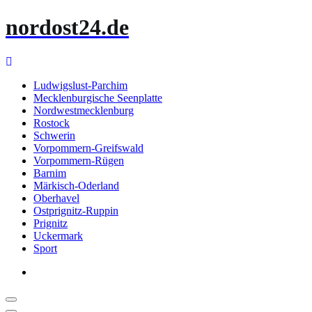
Zum
nordost24.de
Inhalt
springen
Ludwigslust-Parchim
Mecklenburgische Seenplatte
Nordwestmecklenburg
Rostock
Schwerin
Vorpommern-Greifswald
Vorpommern-Rügen
Barnim
Märkisch-Oderland
Oberhavel
Ostprignitz-Ruppin
Prignitz
Uckermark
Sport