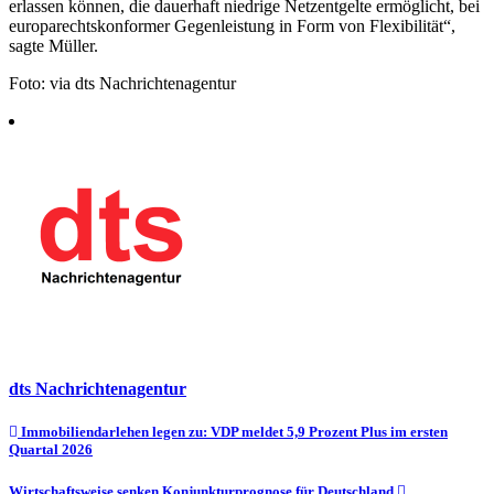
erlassen können, die dauerhaft niedrige Netzentgelte ermöglicht, bei
europarechtskonformer Gegenleistung in Form von Flexibilität“,
sagte Müller.
Foto: via dts Nachrichtenagentur
dts Nachrichtenagentur
Beitragsnavigation
Immobiliendarlehen legen zu: VDP meldet 5,9 Prozent Plus im ersten
Quartal 2026
Wirtschaftsweise senken Konjunkturprognose für Deutschland