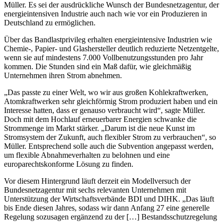
Müller. Es sei der ausdrückliche Wunsch der Bundesnetzagentur, der
energieintensiven Industrie auch nach wie vor ein Produzieren in
Deutschland zu ermöglichen.
Über das Bandlastprivileg erhalten energieintensive Industrien wie
Chemie-, Papier- und Glashersteller deutlich reduzierte Netzentgelte,
wenn sie auf mindestens 7.000 Vollbenutzungsstunden pro Jahr
kommen. Die Stunden sind ein Maß dafür, wie gleichmäßig
Unternehmen ihren Strom abnehmen.
„Das passte zu einer Welt, wo wir aus großen Kohlekraftwerken,
Atomkraftwerken sehr gleichförmig Strom produziert haben und ein
Interesse hatten, dass er genauso verbraucht wird“, sagte Müller.
Doch mit dem Hochlauf erneuerbarer Energien schwanke die
Strommenge im Markt stärker. „Darum ist die neue Kunst im
Stromsystem der Zukunft, auch flexibler Strom zu verbrauchen“, so
Müller. Entsprechend solle auch die Subvention angepasst werden,
um flexible Abnahmeverhalten zu belohnen und eine
europarechtskonforme Lösung zu finden.
Vor diesem Hintergrund läuft derzeit ein Modellversuch der
Bundesnetzagentur mit sechs relevanten Unternehmen mit
Unterstützung der Wirtschaftsverbände BDI und DIHK. „Das läuft
bis Ende diesen Jahres, sodass wir dann Anfang 27 eine generelle
Regelung sozusagen ergänzend zu der […] Bestandsschutzregelung