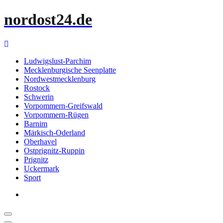
Zum
nordost24.de
Inhalt
springen
Ludwigslust-Parchim
Mecklenburgische Seenplatte
Nordwestmecklenburg
Rostock
Schwerin
Vorpommern-Greifswald
Vorpommern-Rügen
Barnim
Märkisch-Oderland
Oberhavel
Ostprignitz-Ruppin
Prignitz
Uckermark
Sport