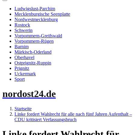
Ludwigslust-Parchim
Mecklenburgische Seenplatte
Nordwestmecklenburg
Rostock
Schwerin
Vorpommern-Greifswald
Vorpommern-Rügen
Barnim
Märkisch-Oderland
Oberhavel
Ostprignitz-Ruppin
Prignitz
Uckermark
Sport
nordost24.de
Startseite
Linke fordert Wahlrecht für alle nach fünf Jahren Aufenthalt –
CDU kritisiert Verfassungsbruch
Linke fordert Wahlrecht für