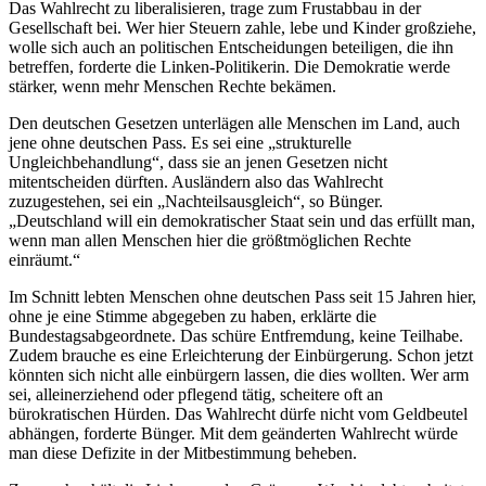
Das Wahlrecht zu liberalisieren, trage zum Frustabbau in der
Gesellschaft bei. Wer hier Steuern zahle, lebe und Kinder großziehe,
wolle sich auch an politischen Entscheidungen beteiligen, die ihn
betreffen, forderte die Linken-Politikerin. Die Demokratie werde
stärker, wenn mehr Menschen Rechte bekämen.
Den deutschen Gesetzen unterlägen alle Menschen im Land, auch
jene ohne deutschen Pass. Es sei eine „strukturelle
Ungleichbehandlung“, dass sie an jenen Gesetzen nicht
mitentscheiden dürften. Ausländern also das Wahlrecht
zuzugestehen, sei ein „Nachteilsausgleich“, so Bünger.
„Deutschland will ein demokratischer Staat sein und das erfüllt man,
wenn man allen Menschen hier die größtmöglichen Rechte
einräumt.“
Im Schnitt lebten Menschen ohne deutschen Pass seit 15 Jahren hier,
ohne je eine Stimme abgegeben zu haben, erklärte die
Bundestagsabgeordnete. Das schüre Entfremdung, keine Teilhabe.
Zudem brauche es eine Erleichterung der Einbürgerung. Schon jetzt
könnten sich nicht alle einbürgern lassen, die dies wollten. Wer arm
sei, alleinerziehend oder pflegend tätig, scheitere oft an
bürokratischen Hürden. Das Wahlrecht dürfe nicht vom Geldbeutel
abhängen, forderte Bünger. Mit dem geänderten Wahlrecht würde
man diese Defizite in der Mitbestimmung beheben.