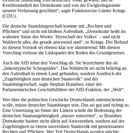
Kernbestandteil der Demokratie und von der Ewigkeitsgarantie
unserer Verfassung geschützt“, sagte Fraktionsvize Günter Krings
(CDU).
Die deutsche Staatsbürgerschaft komme mit „Rechten und
Pflichten“ und nicht mit bloßem Aufenthalt. „Demokratie heißt im
wahrsten Sinne des Wortes `Herrschaft des Volkes` – und nicht
Wahlrecht aller, die gerade anwesend sind“, so Krings. Der Befund
zu diesem Vorstoß sei ebenso klar wie alarmierend: Mit diesem
Vorschlag verlasse die Linkspartei den Boden des Grundgesetzes.
Auch die AfD lehnt den Vorschlag ab. Sie bezeichnete ihn als
„linkentypische Schnapsidee“. Das Wahlrecht sei nicht beliebig an
den Aufenthalt in einem Land gebunden, sondern Ausdruck der
„Zugehörigkeit zum deutschen Staatsvolk“ und der
Staatsbürgerschaft, sagte Stephan Brandner, einer der
Parlamentarischen Geschäftsführer der AfD-Fraktion, der „Welt“.
Wer über die politischen Geschicke Deutschlands mitentscheiden
wolle, müsse deutscher Staatsbürger sein. Das sei gut und richtig so.
Eine Umsetzung im Sinne der Linken würde die Bedeutung der
deutschen Staatsangehörigkeit „massiv entwerten“, so Brandner.
Demokratie basiere nicht allein auf Anwesenheit, sondern auf der
Zugehörigkeit zu einem souveränen Staatsvolk mit gemeinsamen
Rechten und Pflichten. Wer Teil Deutschlands werden möchte,