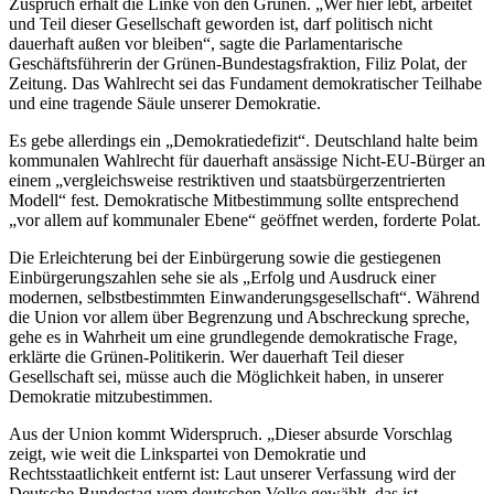
Zuspruch erhält die Linke von den Grünen. „Wer hier lebt, arbeitet
und Teil dieser Gesellschaft geworden ist, darf politisch nicht
dauerhaft außen vor bleiben“, sagte die Parlamentarische
Geschäftsführerin der Grünen-Bundestagsfraktion, Filiz Polat, der
Zeitung. Das Wahlrecht sei das Fundament demokratischer Teilhabe
und eine tragende Säule unserer Demokratie.
Es gebe allerdings ein „Demokratiedefizit“. Deutschland halte beim
kommunalen Wahlrecht für dauerhaft ansässige Nicht-EU-Bürger an
einem „vergleichsweise restriktiven und staatsbürgerzentrierten
Modell“ fest. Demokratische Mitbestimmung sollte entsprechend
„vor allem auf kommunaler Ebene“ geöffnet werden, forderte Polat.
Die Erleichterung bei der Einbürgerung sowie die gestiegenen
Einbürgerungszahlen sehe sie als „Erfolg und Ausdruck einer
modernen, selbstbestimmten Einwanderungsgesellschaft“. Während
die Union vor allem über Begrenzung und Abschreckung spreche,
gehe es in Wahrheit um eine grundlegende demokratische Frage,
erklärte die Grünen-Politikerin. Wer dauerhaft Teil dieser
Gesellschaft sei, müsse auch die Möglichkeit haben, in unserer
Demokratie mitzubestimmen.
Aus der Union kommt Widerspruch. „Dieser absurde Vorschlag
zeigt, wie weit die Linkspartei von Demokratie und
Rechtsstaatlichkeit entfernt ist: Laut unserer Verfassung wird der
Deutsche Bundestag vom deutschen Volke gewählt, das ist