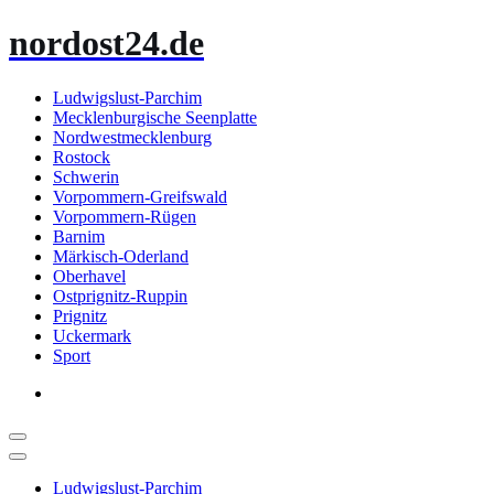
Zum
nordost24.de
Inhalt
springen
Ludwigslust-Parchim
Mecklenburgische Seenplatte
Nordwestmecklenburg
Rostock
Schwerin
Vorpommern-Greifswald
Vorpommern-Rügen
Barnim
Märkisch-Oderland
Oberhavel
Ostprignitz-Ruppin
Prignitz
Uckermark
Sport
Ludwigslust-Parchim