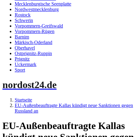
Mecklenburgische Seenplatte
Nordwestmecklenburg
Rostock
Schwerin
Vorpommern-Greifswald
Vorpommern-Rügen
Barnim
Märkisch-Oderland
Oberhavel
Ostprignitz-Ruppin
Prignitz
Uckermark
Sport
nordost24.de
Startseite
EU-Außenbeauftragte Kallas kündigt neue Sanktionen gegen
Russland an
EU-Außenbeauftragte Kallas