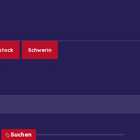
stock
Schwerin
Oberhavel
Ostprignitz-Ruppin
Suchen