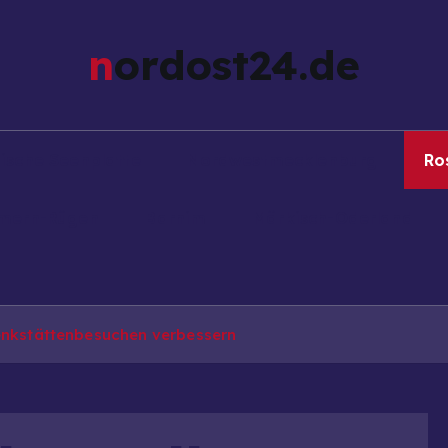
nordost24.de
ische Seenplatte
Nordwestmecklenburg
Ro
mern-Rügen
Barnim
Märkisch-Oderland
denkstättenbesuchen verbessern