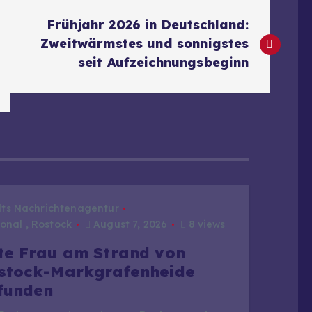
Frühjahr 2026 in Deutschland:
Zweitwärmstes und sonnigstes
seit Aufzeichnungsbeginn
dts Nachrichtenagentur
onal
,
Rostock
August 7, 2026
8 views
te Frau am Strand von
stock-Markgrafenheide
funden