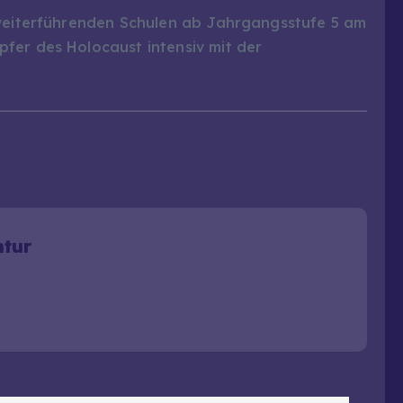
 weiterführenden Schulen ab Jahrgangsstufe 5 am
fer des Holocaust intensiv mit der
ntur