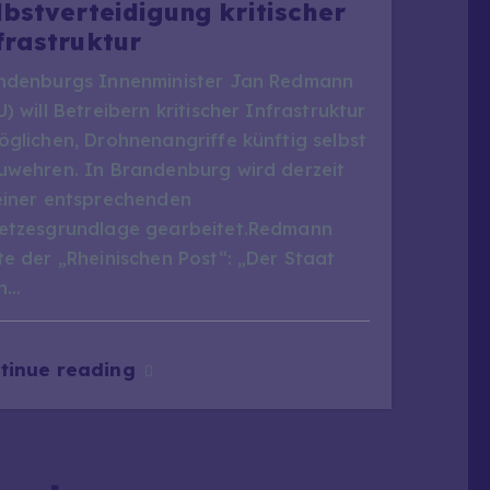
lbstverteidigung kritischer
frastruktur
ndenburgs Innenminister Jan Redmann
) will Betreibern kritischer Infrastruktur
öglichen, Drohnenangriffe künftig selbst
uwehren. In Brandenburg wird derzeit
einer entsprechenden
etzesgrundlage gearbeitet.Redmann
te der „Rheinischen Post“: „Der Staat
n…
tinue reading