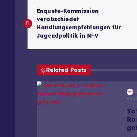
B
Enquete-Kommission
e
verabschiedet
Handlungsempfehlungen für
i
Jugendpolitik in M-V
t
r
Related Posts
a
Regi
g
To
Ro
s
ge