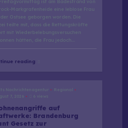
Freitagvormittag ist am Badestrand von
tock-Markgrafenheide eine leblose Frau
 der Ostsee geborgen worden. Die
zei teilte mit, dass die Rettungskräfte
ort mit Wiederbelebungsversuchen
onnen hätten, die Frau jedoch…
tinue reading
dts Nachrichtenagentur
Regional
ust 7, 2026
6 views
ohnenangriffe auf
aftwerke: Brandenburg
ant Gesetz zur