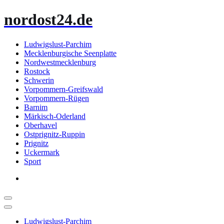
Zum
nordost24.de
Inhalt
springen
Ludwigslust-Parchim
Mecklenburgische Seenplatte
Nordwestmecklenburg
Rostock
Schwerin
Vorpommern-Greifswald
Vorpommern-Rügen
Barnim
Märkisch-Oderland
Oberhavel
Ostprignitz-Ruppin
Prignitz
Uckermark
Sport
Ludwigslust-Parchim