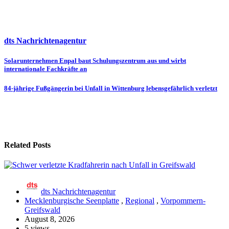
dts Nachrichtenagentur
Beitragsnavigation
Solarunternehmen Enpal baut Schulungszentrum aus und wirbt
internationale Fachkräfte an
84-jährige Fußgängerin bei Unfall in Wittenburg lebensgefährlich verletzt
Related Posts
dts Nachrichtenagentur
Mecklenburgische Seenplatte
,
Regional
,
Vorpommern-
Greifswald
August 8, 2026
5 views