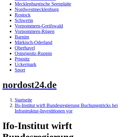
Mecklenburgische Seenplatte
Nordwestmecklenburg
Rostock
Schwerin
Vorpommern-Greifswald
Vorpommern-Rügen
Barnim
Märkisch-Oderland
Oberhavel
Ostprignitz-Ruppin
Prignitz
Uckermark
Sport
nordost24.de
Startseite
Ifo-Institut wirft Bundesregierung Buchungstricks bei
Infrastruktur-Investitionen vor
Ifo-Institut wirft