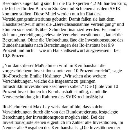
Besonders augenfällig sind für die Ifo-Experten 4,2 Milliarden Euro,
die bisher für den Bau von Straßen und Schienen aus dem SVIK
kommen sollten. Diese Mittel werden nun im Etat des
Verteidigungsministeriums gebucht. Damit fallen sie laut dem
Haushaltsentwurf unter die „Bereichsausnahme Verteidigung“ und
können so ebenfalls über Schulden finanziert werden. Es handle
sich um „verteidigungsrelevante Verkehrsinvestitionen“, lautet die
Begründung. Ohne die Umbuchung läge die Investitionsquote des
Bundeshaushalts nach Berechnungen des Ifo-Instituts bei 9,9
Prozent und nicht – wie im Haushaltsentwurf ausgewiesen – bei
10,8 Prozent.
„Nur dank dieser Maßnahmen wird im Kernhaushalt die
vorgeschriebene Investitionsquote von 10 Prozent erreicht“, sagte
Ifo-Forscherin Emilie Höslinger. „Wir sehen also weitere
Verschiebungen, welche die insgesamt zu geringen
Infrastrukturinvestitionen kaschieren sollen.“ Die Quote von 10
Prozent Investitionen im Kernhaushalt ist nötig, damit die
Neuverschuldung im Rahmen des SVIK rechtmäßig ist.
Ifo-Fachreferent Max Lay weist darauf hin, dass solche
Verschiebungen durch die von der Bundesregierung festgelegte
Berechnung der Investitionsquote möglich sind. Bei der
Investitionsquote stehen eigentlich im Zähler alle Investitionen, im
Nenner alle Ausgaben des Kernhaushalts. „Die Investitionen der