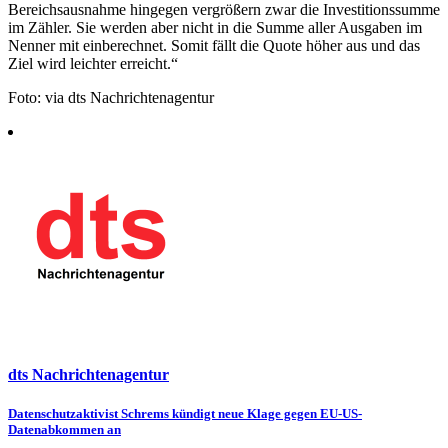
Bereichsausnahme hingegen vergrößern zwar die Investitionssumme
im Zähler. Sie werden aber nicht in die Summe aller Ausgaben im
Nenner mit einberechnet. Somit fällt die Quote höher aus und das
Ziel wird leichter erreicht.“
Foto: via dts Nachrichtenagentur
dts Nachrichtenagentur
Beitragsnavigation
Datenschutzaktivist Schrems kündigt neue Klage gegen EU-US-
Datenabkommen an