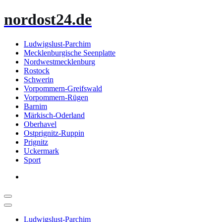
Zum
nordost24.de
Inhalt
springen
Ludwigslust-Parchim
Mecklenburgische Seenplatte
Nordwestmecklenburg
Rostock
Schwerin
Vorpommern-Greifswald
Vorpommern-Rügen
Barnim
Märkisch-Oderland
Oberhavel
Ostprignitz-Ruppin
Prignitz
Uckermark
Sport
Ludwigslust-Parchim