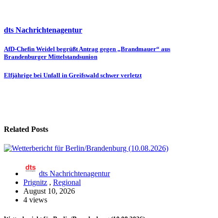
dts Nachrichtenagentur
Beitragsnavigation
AfD-Chefin Weidel begrüßt Antrag gegen „Brandmauer“ aus
Brandenburger Mittelstandsunion
Elfjährige bei Unfall in Greifswald schwer verletzt
Related Posts
dts Nachrichtenagentur
Prignitz
,
Regional
August 10, 2026
4 views