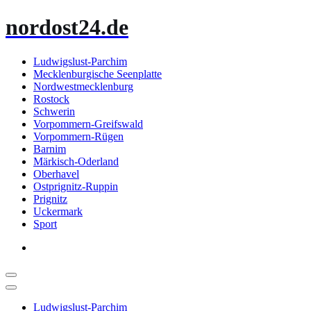
Zum
nordost24.de
Inhalt
springen
Ludwigslust-Parchim
Mecklenburgische Seenplatte
Nordwestmecklenburg
Rostock
Schwerin
Vorpommern-Greifswald
Vorpommern-Rügen
Barnim
Märkisch-Oderland
Oberhavel
Ostprignitz-Ruppin
Prignitz
Uckermark
Sport
Ludwigslust-Parchim