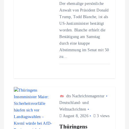
g
Der ehemalige persönliche
Anwalt von Präsident Donald
a
Trump, Todd Blanche, ist als
US-Justizminister bestätigt
t
worden. Blanche erhielt die
Bestätigung am Samstag
i
durch eine knappe
Abstimmung im Senat mit 50
o
zu…
n
dts Nachrichtenagentur
Deutschland- und
Weltnachrichten
August 8, 2026
3 views
Thüringens