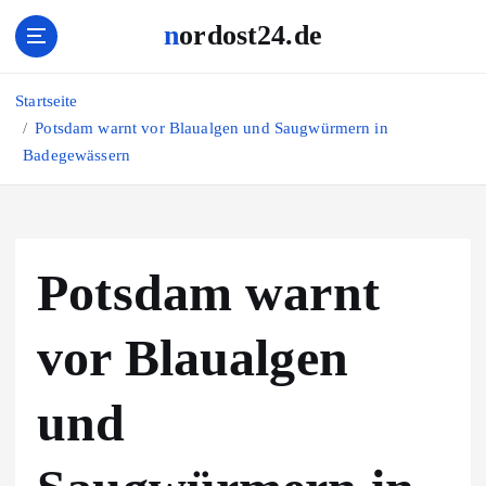
Z
nordost24.de
u
m
I
Startseite
n
Potsdam warnt vor Blaualgen und Saugwürmern in
h
Badegewässern
a
l
t
s
p
Potsdam warnt
r
i
n
vor Blaualgen
g
e
und
n