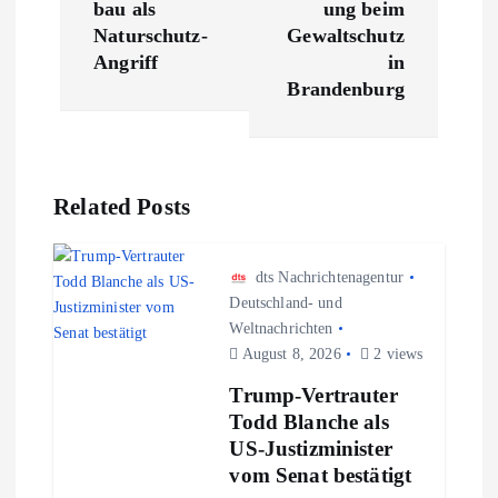
t
bau als
ung beim
Naturschutz-
Gewaltschutz
r
Angriff
in
Brandenburg
a
g
Related Posts
s
n
dts Nachrichtenagentur
Deutschland- und
Weltnachrichten
a
August 8, 2026
2 views
v
Trump-Vertrauter
Todd Blanche als
i
US-Justizminister
vom Senat bestätigt