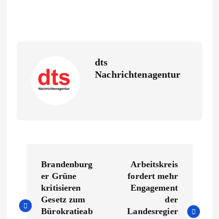
dts
Nachrichtenagentur
B
Brandenburg
Arbeitskreis
e
er Grüne
fordert mehr
kritisieren
Engagement
i
Gesetz zum
der
Bürokratieab
Landesregier