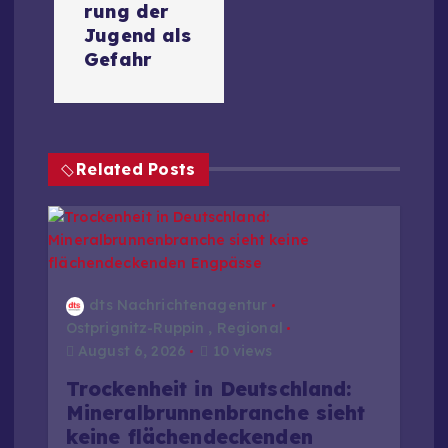
rung der
r
Jugend als
Gefahr
a
g
Related Posts
s
n
a
dts Nachrichtenagentur
v
Ostprignitz-Ruppin
,
Regional
August 6, 2026
10 views
i
Trockenheit in Deutschland:
Mineralbrunnenbranche sieht
g
keine flächendeckenden