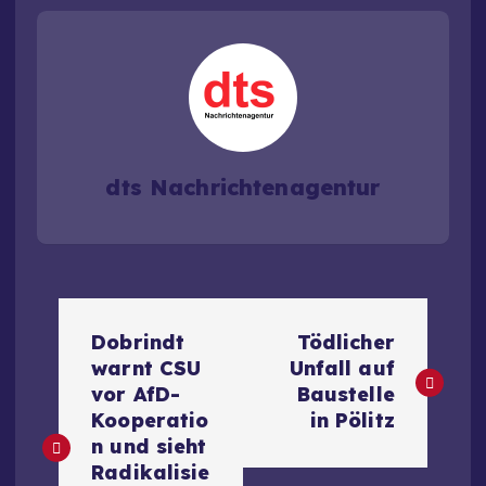
dts Nachrichtenagentur
B
Dobrindt
Tödlicher
e
warnt CSU
Unfall auf
vor AfD-
Baustelle
i
Kooperatio
in Pölitz
n und sieht
t
Radikalisie