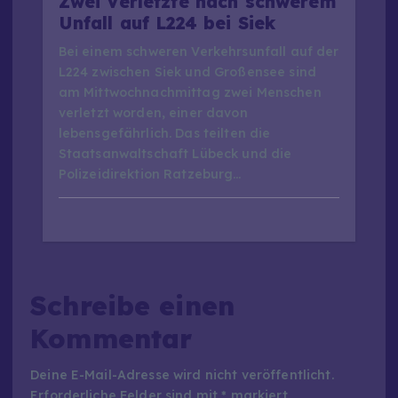
Zwei Verletzte nach schwerem
Unfall auf L224 bei Siek
Bei einem schweren Verkehrsunfall auf der
L224 zwischen Siek und Großensee sind
am Mittwochnachmittag zwei Menschen
verletzt worden, einer davon
lebensgefährlich. Das teilten die
Staatsanwaltschaft Lübeck und die
Polizeidirektion Ratzeburg…
Schreibe einen
Kommentar
Deine E-Mail-Adresse wird nicht veröffentlicht.
Erforderliche Felder sind mit
*
markiert