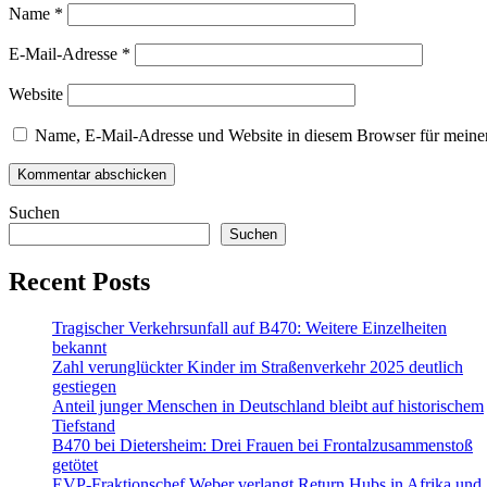
Name
*
E-Mail-Adresse
*
Website
Name, E-Mail-Adresse und Website in diesem Browser für meine
Suchen
Suchen
Recent Posts
Tragischer Verkehrsunfall auf B470: Weitere Einzelheiten
bekannt
Zahl verunglückter Kinder im Straßenverkehr 2025 deutlich
gestiegen
Anteil junger Menschen in Deutschland bleibt auf historischem
Tiefstand
B470 bei Dietersheim: Drei Frauen bei Frontalzusammenstoß
getötet
EVP-Fraktionschef Weber verlangt Return Hubs in Afrika und