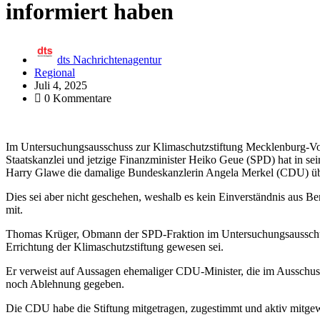
informiert haben
dts Nachrichtenagentur
Regional
Juli 4, 2025
0 Kommentare
Im Untersuchungsausschuss zur Klimaschutzstiftung Mecklenburg-Vorp
Staatskanzlei und jetzige Finanzminister Heiko Geue (SPD) hat in se
Harry Glawe die damalige Bundeskanzlerin Angela Merkel (CDU) über 
Dies sei aber nicht geschehen, weshalb es kein Einverständnis aus B
mit.
Thomas Krüger, Obmann der SPD-Fraktion im Untersuchungsausschuss,
Errichtung der Klimaschutzstiftung gewesen sei.
Er verweist auf Aussagen ehemaliger CDU-Minister, die im Ausschu
noch Ablehnung gegeben.
Die CDU habe die Stiftung mitgetragen, zugestimmt und aktiv mitgew