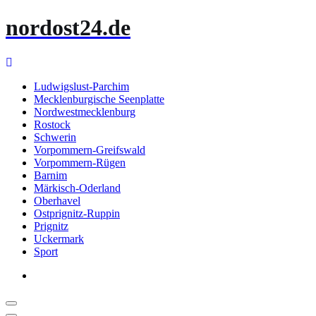
Zum
nordost24.de
Inhalt
springen
Ludwigslust-Parchim
Mecklenburgische Seenplatte
Nordwestmecklenburg
Rostock
Schwerin
Vorpommern-Greifswald
Vorpommern-Rügen
Barnim
Märkisch-Oderland
Oberhavel
Ostprignitz-Ruppin
Prignitz
Uckermark
Sport