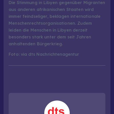
Die Stimmung in Libyen gegenüber Migranten
aus anderen afrikanischen Staaten wird
immer feindseliger, beklagen internationale
Menschenrechtsorganisationen. Zudem
leiden die Menschen in Libyen derzeit
besonders stark unter dem seit Jahren
anhaltenden Bürgerkrieg.
Foto: via dts Nachrichtenagentur