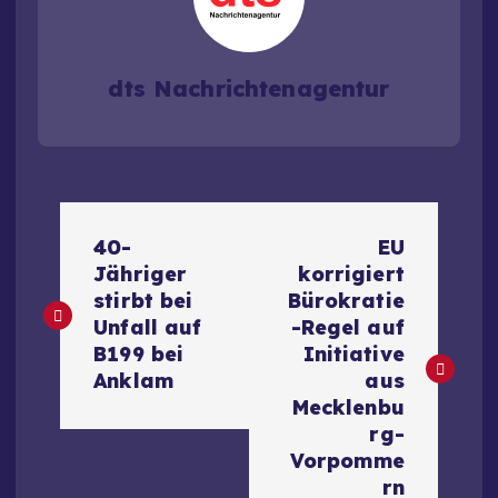
dts Nachrichtenagentur
B
40-
EU
e
Jähriger
korrigiert
stirbt bei
Bürokratie
i
Unfall auf
-Regel auf
B199 bei
Initiative
t
Anklam
aus
Mecklenbu
r
rg-
Vorpomme
rn