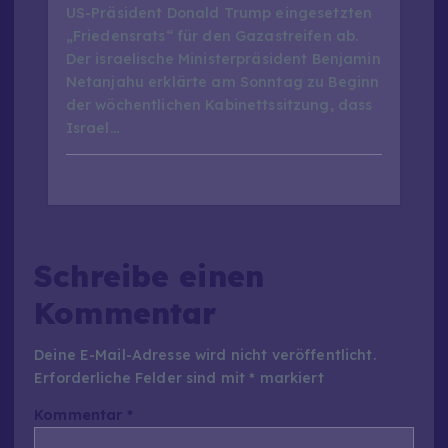
US-Präsident Donald Trump eingesetzten
„Friedensrats“ für den Gazastreifen ab.
Der israelische Ministerpräsident Benjamin
Netanjahu erklärte am Sonntag zu Beginn
der wöchentlichen Kabinettssitzung, dass
Israel…
Schreibe einen
Kommentar
Deine E-Mail-Adresse wird nicht veröffentlicht.
Erforderliche Felder sind mit
*
markiert
Kommentar
*