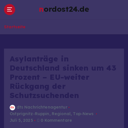
Z
nordost24.de
u
m
I
Startseite
n
h
a
l
t
Asylanträge in
s
Deutschland sinken um 43
p
Prozent – EU-weiter
r
i
Rückgang der
n
Schutzsuchenden
g
e
dts Nachrichtenagentur
n
Ostprignitz-Ruppin
,
Regional
,
Top-News
Juli 5, 2025
0 Kommentare