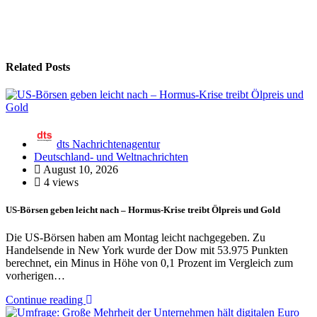
Related Posts
dts Nachrichtenagentur
Deutschland- und Weltnachrichten
August 10, 2026
4 views
US-Börsen geben leicht nach – Hormus-Krise treibt Ölpreis und Gold
Die US-Börsen haben am Montag leicht nachgegeben. Zu
Handelsende in New York wurde der Dow mit 53.975 Punkten
berechnet, ein Minus in Höhe von 0,1 Prozent im Vergleich zum
vorherigen…
Continue reading