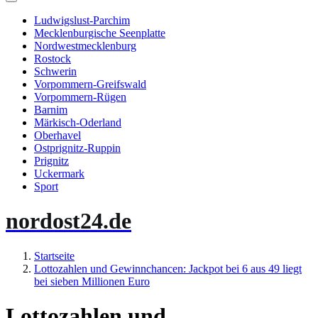
Ludwigslust-Parchim
Mecklenburgische Seenplatte
Nordwestmecklenburg
Rostock
Schwerin
Vorpommern-Greifswald
Vorpommern-Rügen
Barnim
Märkisch-Oderland
Oberhavel
Ostprignitz-Ruppin
Prignitz
Uckermark
Sport
nordost24.de
Startseite
Lottozahlen und Gewinnchancen: Jackpot bei 6 aus 49 liegt
bei sieben Millionen Euro
Lottozahlen und