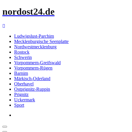
Zum
nordost24.de
Inhalt
springen
Ludwigslust-Parchim
Mecklenburgische Seenplatte
Nordwestmecklenburg
Rostock
Schwerin
Vorpommern-Greifswald
Vorpommern-Rügen
Barnim
Märkisch-Oderland
Oberhavel
Ostprignitz-Ruppin
Prignitz
Uckermark
Sport