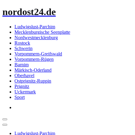
Zum
nordost24.de
Inhalt
springen
Ludwigslust-Parchim
Mecklenburgische Seenplatte
Nordwestmecklenburg
Rostock
Schwerin
Vorpommern-Greifswald
Vorpommern-Rügen
Barnim
Märkisch-Oderland
Oberhavel
Ostprignitz-Ruppin
Prignitz
Uckermark
Sport
Ludwigslust-Parchim