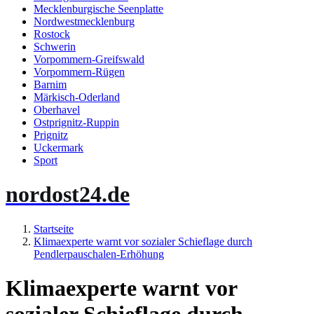
Mecklenburgische Seenplatte
Nordwestmecklenburg
Rostock
Schwerin
Vorpommern-Greifswald
Vorpommern-Rügen
Barnim
Märkisch-Oderland
Oberhavel
Ostprignitz-Ruppin
Prignitz
Uckermark
Sport
nordost24.de
Startseite
Klimaexperte warnt vor sozialer Schieflage durch
Pendlerpauschalen-Erhöhung
Klimaexperte warnt vor