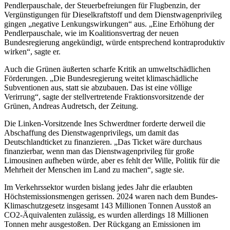
Pendlerpauschale, der Steuerbefreiungen für Flugbenzin, der
Vergünstigungen für Dieselkraftstoff und dem Dienstwagenprivileg
gingen „negative Lenkungswirkungen“ aus. „Eine Erhöhung der
Pendlerpauschale, wie im Koalitionsvertrag der neuen
Bundesregierung angekündigt, würde entsprechend kontraproduktiv
wirken“, sagte er.
Auch die Grünen äußerten scharfe Kritik an umweltschädlichen
Förderungen. „Die Bundesregierung weitet klimaschädliche
Subventionen aus, statt sie abzubauen. Das ist eine völlige
Verirrung“, sagte der stellvertretende Fraktionsvorsitzende der
Grünen, Andreas Audretsch, der Zeitung.
Die Linken-Vorsitzende Ines Schwerdtner forderte derweil die
Abschaffung des Dienstwagenprivilegs, um damit das
Deutschlandticket zu finanzieren. „Das Ticket wäre durchaus
finanzierbar, wenn man das Dienstwagenprivileg für große
Limousinen aufheben würde, aber es fehlt der Wille, Politik für die
Mehrheit der Menschen im Land zu machen“, sagte sie.
Im Verkehrssektor wurden bislang jedes Jahr die erlaubten
Höchstemissionsmengen gerissen. 2024 waren nach dem Bundes-
Klimaschutzgesetz insgesamt 143 Millionen Tonnen Ausstoß an
CO2-Äquivalenten zulässig, es wurden allerdings 18 Millionen
Tonnen mehr ausgestoßen. Der Rückgang an Emissionen im