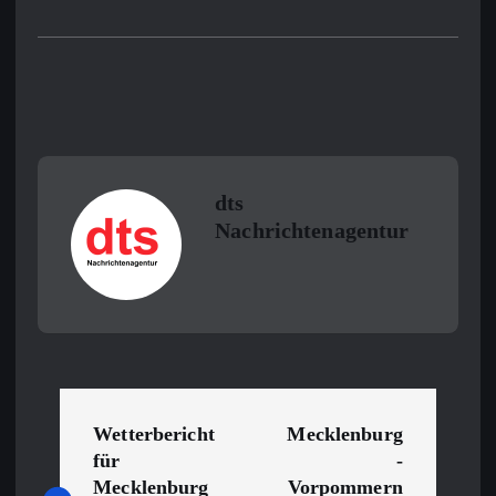
dts
Nachrichtenagentur
B
Wetterbericht
Mecklenburg
e
für
-
Mecklenburg
Vorpommern