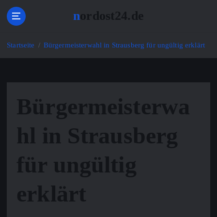
Z
nordost24.de
u
m
I
Startseite
Bürgermeisterwahl in Strausberg für ungültig erklärt
n
h
a
l
t
Bürgermeisterwa
s
p
hl in Strausberg
r
i
n
für ungültig
g
e
n
erklärt