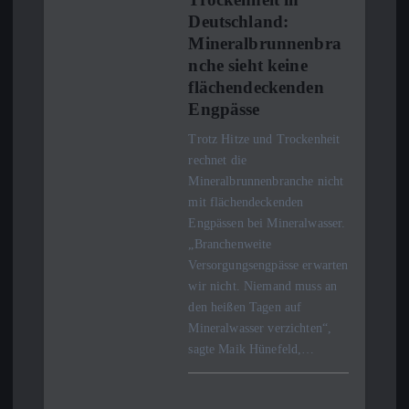
Deutschland:
Mineralbrunnenbra
nche sieht keine
flächendeckenden
Engpässe
Trotz Hitze und Trockenheit
rechnet die
Mineralbrunnenbranche nicht
mit flächendeckenden
Engpässen bei Mineralwasser.
„Branchenweite
Versorgungsengpässe erwarten
wir nicht. Niemand muss an
den heißen Tagen auf
Mineralwasser verzichten“,
sagte Maik Hünefeld,…