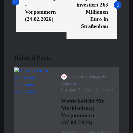
i
-
investiert 263
Vorpommern
Millionen
t
(24.02.2026)
Euro in
Straßenbau
r
a
Related Posts
g
s
dts Nachrichtenagentur
Regional
n
August 7, 2026
1 views
Wetterbericht für
a
Mecklenburg-
Vorpommern
v
(07.08.2026)
Heute zeigt sich das Wetter in