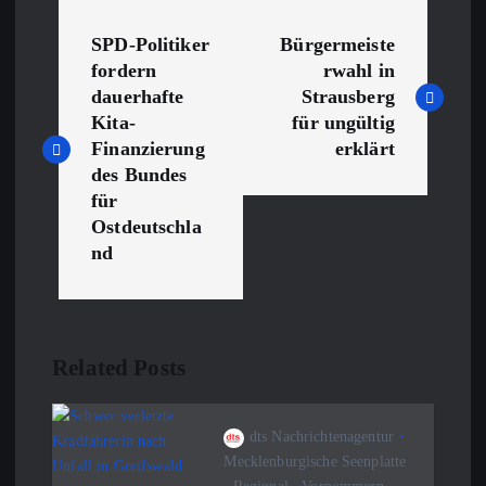
B
SPD-Politiker
Bürgermeiste
e
fordern
rwahl in
dauerhafte
Strausberg
i
Kita-
für ungültig
Finanzierung
erklärt
t
des Bundes
für
r
Ostdeutschla
nd
a
g
Related Posts
s
n
dts Nachrichtenagentur
Mecklenburgische Seenplatte