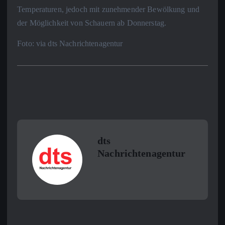
Temperaturen, jedoch mit zunehmender Bewölkung und
der Möglichkeit von Schauern ab Donnerstag.
Foto: via dts Nachrichtenagentur
dts
Nachrichtenagentur