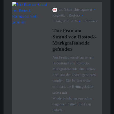
dts Nachrichtenagentur
Regional
,
Rostock
August 7, 2026
9 views
Tote Frau am
Strand von Rostock-
Markgrafenheide
gefunden
Am Freitagvormittag ist am
Badestrand von Rostock-
Markgrafenheide eine leblose
Frau aus der Ostsee geborgen
worden. Die Polizei teilte
mit, dass die Rettungskräfte
sofort mit
Wiederbelebungsversuchen
begonnen hätten, die Frau
jedoch…