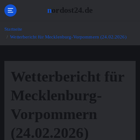
Z
nordost24.de
u
m
I
Startseite
n
Wetterbericht für Mecklenburg-Vorpommern (24.02.2026)
h
a
l
t
s
Wetterbericht für
p
r
i
Mecklenburg-
n
g
Vorpommern
e
n
(24.02.2026)