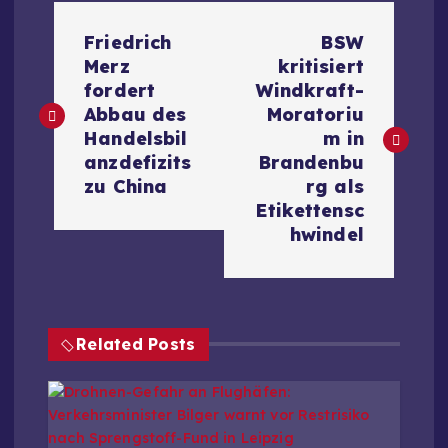
B
Friedrich
BSW
e
Merz
kritisiert
fordert
Windkraft-
i
Abbau des
Moratoriu
Handelsbil
m in
t
anzdefizits
Brandenbu
zu China
rg als
r
Etikettensc
hwindel
a
g
Related Posts
s
n