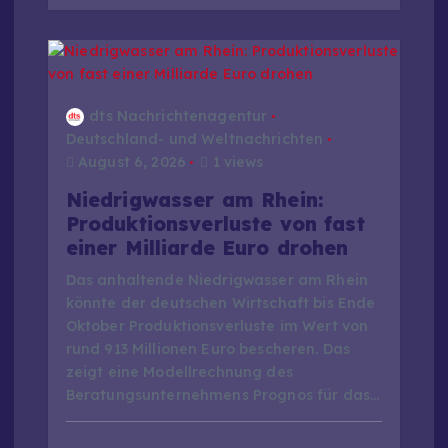
dts Nachrichtenagentur
Deutschland- und Weltnachrichten
August 6, 2026
1 views
Niedrigwasser am Rhein:
Produktionsverluste von fast
einer Milliarde Euro drohen
Das anhaltende Niedrigwasser am Rhein
könnte der deutschen Wirtschaft bis Ende
Oktober Produktionsverluste im Wert von
rund 913 Millionen Euro bescheren. Das
zeigt eine Modellrechnung des
Beratungsunternehmens Prognos für das…