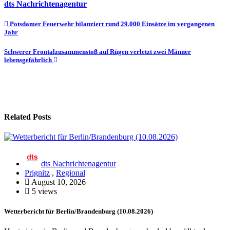
dts Nachrichtenagentur
Beitragsnavigation
Potsdamer Feuerwehr bilanziert rund 29.000 Einsätze im vergangenen
Jahr
Schwerer Frontalzusammenstoß auf Rügen verletzt zwei Männer
lebensgefährlich
Related Posts
dts Nachrichtenagentur
Prignitz
,
Regional
August 10, 2026
5 views
Wetterbericht für Berlin/Brandenburg (10.08.2026)