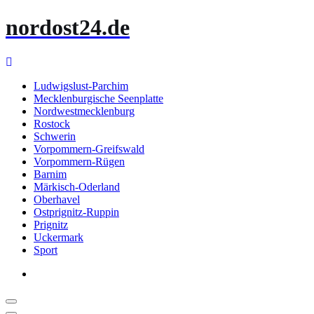
Zum
nordost24.de
Inhalt
springen
Ludwigslust-Parchim
Mecklenburgische Seenplatte
Nordwestmecklenburg
Rostock
Schwerin
Vorpommern-Greifswald
Vorpommern-Rügen
Barnim
Märkisch-Oderland
Oberhavel
Ostprignitz-Ruppin
Prignitz
Uckermark
Sport