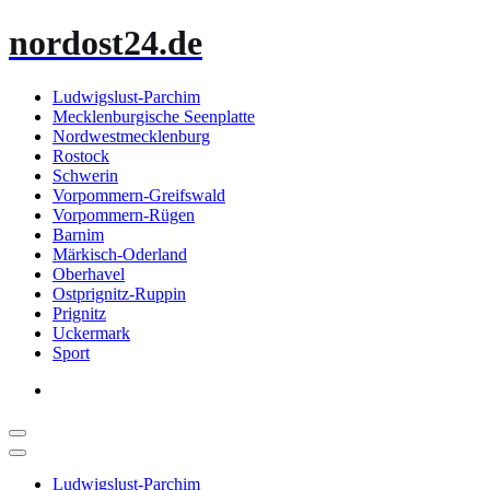
Zum
nordost24.de
Inhalt
springen
Ludwigslust-Parchim
Mecklenburgische Seenplatte
Nordwestmecklenburg
Rostock
Schwerin
Vorpommern-Greifswald
Vorpommern-Rügen
Barnim
Märkisch-Oderland
Oberhavel
Ostprignitz-Ruppin
Prignitz
Uckermark
Sport
Ludwigslust-Parchim