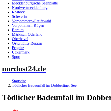
Mecklenburgische Seenplatte
Nordwestmecklenburg
Rostock
Schwerin
Vorpommern-Greifswald
Vorpommern-Rügen
Barnim
Märkisch-Oderland
Oberhavel
Ostprignitz-Ruppin
Prignitz
Uckermark
Sport
nordost24.de
Startseite
Tödlicher Badeunfall im Dobbertiner See
Tödlicher Badeunfall im Dobber