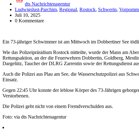
dts Nachrichtenagentur
Ludwigslust-Parchim
,
Regional
,
Rostock
,
Schwerin
,
Vorpomme
Juli 10, 2025
0 Kommentare
Ein 73-jähriger Schwimmer ist am Mittwoch im Dobbertiner See tödli
Wie das Polizeipräsidium Rostock mitteilte, wurde der Mann am Abend
Rettungsaktion, an der die Feuerwehren Dobbertin, Goldberg, Mestl
Dargelütz, Taucher der DLRG Zarrentin sowie der Rettungsdienst aus
Auch die Polizei aus Plau am See, die Wasserschutzpolizei aus Schw
Einsatz.
Gegen 22:45 Uhr konnte der leblose Körper des 73-Jährigen geborge
Verstorbenen.
Die Polizei geht nicht von einem Fremdverschulden aus.
Foto: via dts Nachrichtenagentur